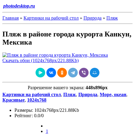
photodesktop.ru
Главная
»
Картинки на рабочий стол
»
Природа
»
Пляж
Пляж в районе города курорта Канкун,
Мексика
Скачать обои (1024х768px/221.88Kb)
Разрешение вашего экрана:
448x896px
Картинки на рабочий стол
,
Пляж
,
Природа
,
Море, океан
,
Красивые
,
1024х768
Размеры: 1024х768px/221.88Kb
Рейтинг: 0.0/0
1