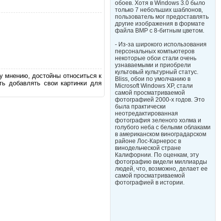
обоев. Хотя в Windows 3.0 было
только 7 небольших шаблонов,
пользователь мог предоставлять
другие изображения в формате
файла BMP с 8-битным цветом.
- Из-за широкого использования
персональных компьютеров
некоторые обои стали очень
узнаваемыми и приобрели
культовый культурный статус.
у мнению, достойны относиться к
Bliss, обои по умолчанию в
ь добавлять свои картинки для
Microsoft Windows XP, стали
самой просматриваемой
фотографией 2000-х годов. Это
была практически
неотредактированная
фотография зеленого холма и
голубого неба с белыми облаками
в американском виноградарском
районе Лос-Карнерос в
винодельческой стране
Калифорнии. По оценкам, эту
фотографию видели миллиарды
людей, что, возможно, делает ее
самой просматриваемой
фотографией в истории.