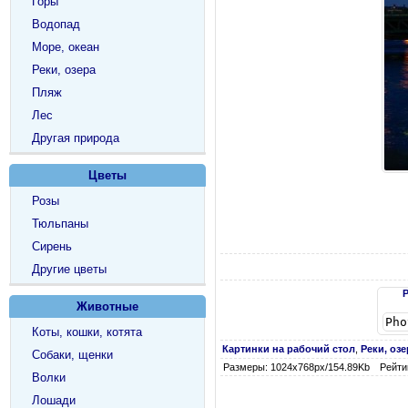
Горы
Водопад
Море, океан
Реки, озера
Пляж
Лес
Другая природа
Цветы
Розы
Тюльпаны
Сирень
Другие цветы
Животные
Коты, кошки, котята
Картинки на рабочий стол
,
Реки, озе
Собаки, щенки
Размеры: 1024х768px/154.89Kb
Рейтин
Волки
Лошади