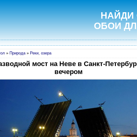
НАЙДИ
ОБОИ ДЛ
тол
»
Природа
»
Реки, озера
азводной мост на Неве в Санкт-Петербур
вечером