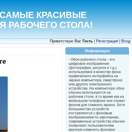
 САМЫЕ КРАСИВЫЕ
Я РАБОЧЕГО СТОЛА!
Приветствую Вас
Гость
|
Регистрация
|
Вход
Информация
- Обои рабочего стола - это
ге
цифровое изображение
(фотография, рисунок и т.д.),
используемое в качестве фона
графического интерфейса на
экране компьютера, смартфона
или другого электронного
устройства. На компьютере обои
обычно используются на
рабочем столе, в то время как на
мобильном телефоне они служат
фоном для главного экрана. Хотя
большинство устройств
поставляются с фоновым
изображением по умолчанию,
современные устройства обычно
позволяют пользователям
вручную изменять фоновое