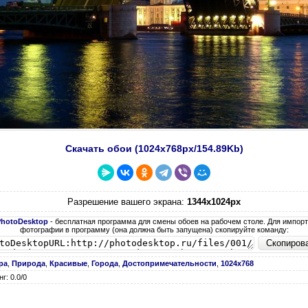
Скачать обои (1024х768px/154.89Kb)
Разрешение вашего экрана:
1344x1024px
PhotoDesktop
- бесплатная программа для смены обоев на рабочем столе. Для импор
фотографии в программу (она должна быть запущена) скопируйте команду:
ра
,
Природа
,
Красивые
,
Города
,
Достопримечательности
,
1024х768
г: 0.0/0