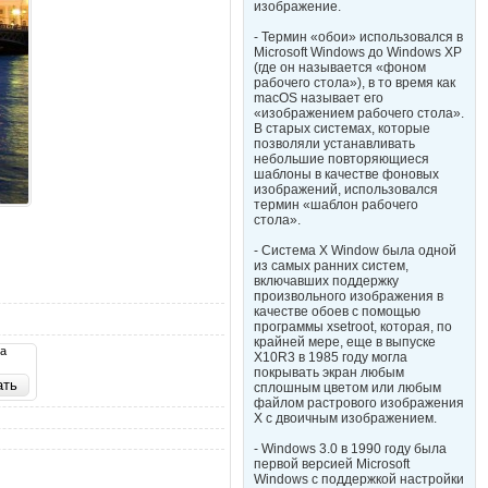
изображение.
- Термин «обои» использовался в
Microsoft Windows до Windows XP
(где он называется «фоном
рабочего стола»), в то время как
macOS называет его
«изображением рабочего стола».
В старых системах, которые
позволяли устанавливать
небольшие повторяющиеся
шаблоны в качестве фоновых
изображений, использовался
термин «шаблон рабочего
стола».
- Система X Window была одной
из самых ранних систем,
включавших поддержку
произвольного изображения в
качестве обоев с помощью
программы xsetroot, которая, по
крайней мере, еще в выпуске
та
X10R3 в 1985 году могла
покрывать экран любым
сплошным цветом или любым
файлом растрового изображения
X с двоичным изображением.
- Windows 3.0 в 1990 году была
первой версией Microsoft
Windows с поддержкой настройки