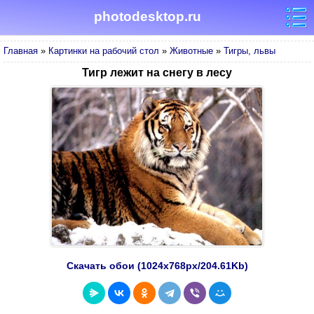
photodesktop.ru
Главная
»
Картинки на рабочий стол
»
Животные
»
Тигры, львы
Тигр лежит на снегу в лесу
Скачать обои (1024х768px/204.61Kb)