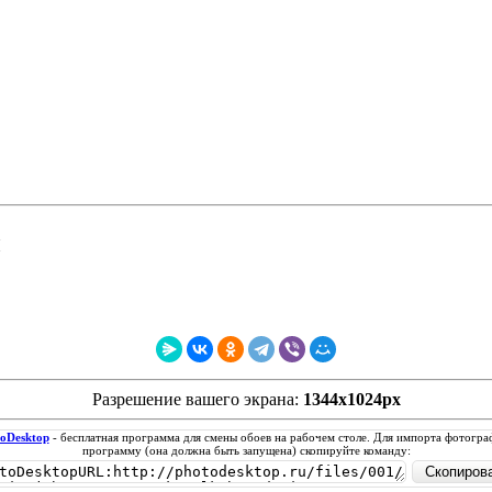
НАЙДИ
ОБОИ ДЛ
ы
Разрешение вашего экрана:
1344x1024px
oDesktop
- бесплатная программа для смены обоев на рабочем столе. Для импорта фотогра
программу (она должна быть запущена) скопируйте команду: