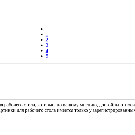
1
2
3
4
5
ля рабочего стола, которые, по вашему мнению, достойны относи
ртинки для рабочего стола имеется только у зарегистрированных