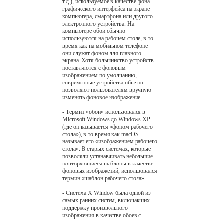
т.д.), используемое в качестве фона
графического интерфейса на экране
компьютера, смартфона или другого
электронного устройства. На
компьютере обои обычно
используются на рабочем столе, в то
время как на мобильном телефоне
они служат фоном для главного
экрана. Хотя большинство устройств
поставляются с фоновым
изображением по умолчанию,
современные устройства обычно
позволяют пользователям вручную
изменять фоновое изображение.
- Термин «обои» использовался в
Microsoft Windows до Windows XP
(где он называется «фоном рабочего
стола»), в то время как macOS
называет его «изображением рабочего
стола». В старых системах, которые
позволяли устанавливать небольшие
повторяющиеся шаблоны в качестве
фоновых изображений, использовался
термин «шаблон рабочего стола».
- Система X Window была одной из
самых ранних систем, включавших
поддержку произвольного
изображения в качестве обоев с