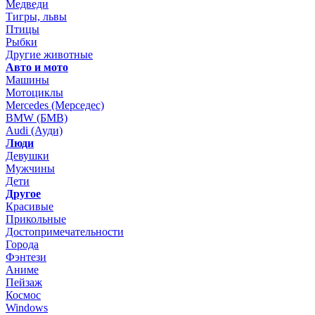
Медведи
Тигры, львы
Птицы
Рыбки
Другие животные
Авто и мото
Машины
Мотоциклы
Mercedes (Мерседес)
BMW (БМВ)
Audi (Ауди)
Люди
Девушки
Мужчины
Дети
Другое
Красивые
Прикольные
Достопримечательности
Города
Фэнтези
Аниме
Пейзаж
Космос
Windows