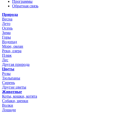
Программы
Обратная связь
Природа
Весна
Лето
Осень
Зима
Горы
Водопад
Море, океан
Реки, озера
Пляж
Лес
Другая природа
Цветы
Розы
Тюльпаны
Сирень
Другие цветы
Животные
Коты, кошки, котята
Собаки, щенки
Волки
Лошади