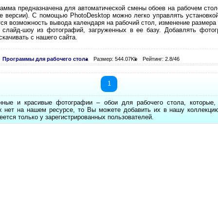
амма предназначена для автоматической смены обоев на рабочем столе 
е версии). С помощью PhotoDesktop можно легко управлять установко
ся возможность вывода календаря на рабочий стол, изменение размера
з слайд-шоу из фотографий, загруженных в ее базу. Добавлять фото
скачивать с нашего сайта.
Программы для рабочего стола
Размер: 544.07Kb
Рейтинг: 2.8/46
1
нные и красивые фотографии – обои для рабочего стола, которые
х нет на нашем ресурсе, то Вы можете добавить их в нашу коллекци
еется только у зарегистрированных пользователей.