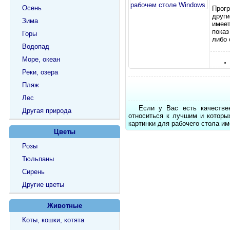
Осень
Прогр
други
Зима
имеет
пока
Горы
либо 
Водопад
Море, океан
Реки, озера
Пляж
Лес
Если у Вас есть качестве
Другая природа
относиться к лучшим и которы
картинки для рабочего стола им
Цветы
Розы
Тюльпаны
Сирень
Другие цветы
Животные
Коты, кошки, котята