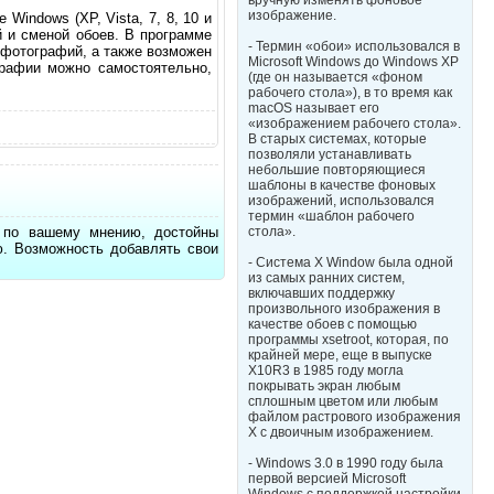
вручную изменять фоновое
изображение.
Windows (XP, Vista, 7, 8, 10 и
й и сменой обоев. В программе
- Термин «обои» использовался в
 фотографий, а также возможен
Microsoft Windows до Windows XP
графии можно самостоятельно,
(где он называется «фоном
рабочего стола»), в то время как
macOS называет его
«изображением рабочего стола».
В старых системах, которые
позволяли устанавливать
небольшие повторяющиеся
шаблоны в качестве фоновых
изображений, использовался
термин «шаблон рабочего
, по вашему мнению, достойны
стола».
ю. Возможность добавлять свои
- Система X Window была одной
из самых ранних систем,
включавших поддержку
произвольного изображения в
качестве обоев с помощью
программы xsetroot, которая, по
крайней мере, еще в выпуске
X10R3 в 1985 году могла
покрывать экран любым
сплошным цветом или любым
файлом растрового изображения
X с двоичным изображением.
- Windows 3.0 в 1990 году была
первой версией Microsoft