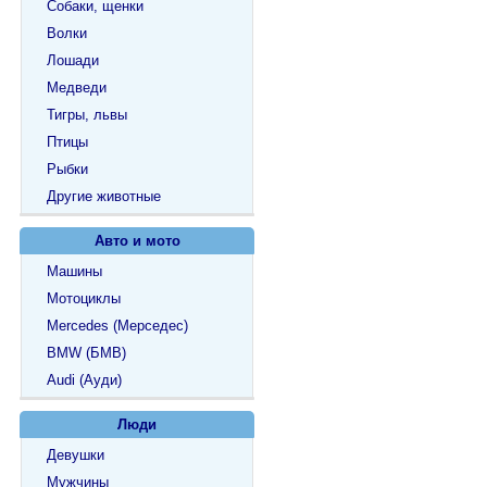
Собаки, щенки
Волки
Лошади
Медведи
Тигры, львы
Птицы
Рыбки
Другие животные
Авто и мото
Машины
Мотоциклы
Mercedes (Мерседес)
BMW (БМВ)
Audi (Ауди)
Люди
Девушки
Мужчины