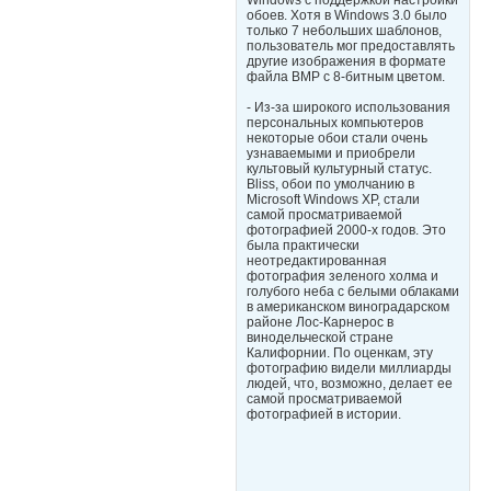
Windows с поддержкой настройки
обоев. Хотя в Windows 3.0 было
только 7 небольших шаблонов,
пользователь мог предоставлять
другие изображения в формате
файла BMP с 8-битным цветом.
- Из-за широкого использования
персональных компьютеров
некоторые обои стали очень
узнаваемыми и приобрели
культовый культурный статус.
Bliss, обои по умолчанию в
Microsoft Windows XP, стали
самой просматриваемой
фотографией 2000-х годов. Это
была практически
неотредактированная
фотография зеленого холма и
голубого неба с белыми облаками
в американском виноградарском
районе Лос-Карнерос в
винодельческой стране
Калифорнии. По оценкам, эту
фотографию видели миллиарды
людей, что, возможно, делает ее
самой просматриваемой
фотографией в истории.