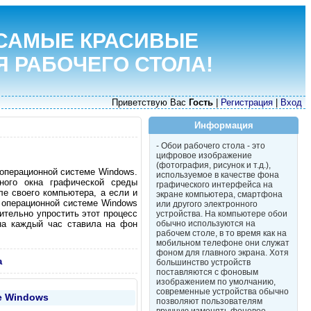
САМЫЕ КРАСИВЫЕ
Я РАБОЧЕГО СТОЛА!
Приветствую Вас
Гость
|
Регистрация
|
Вход
Информация
- Обои рабочего стола - это
цифровое изображение
(фотография, рисунок и т.д.),
 операционной системе Windows.
используемое в качестве фона
ного окна графической среды
графического интерфейса на
ле своего компьютера, а если и
экране компьютера, смартфона
в операционной системе Windows
или другого электронного
тельно упростить этот процесс
устройства. На компьютере обои
она каждый час ставила на фон
обычно используются на
рабочем столе, в то время как на
мобильном телефоне они служат
фоном для главного экрана. Хотя
а
большинство устройств
поставляются с фоновым
изображением по умолчанию,
современные устройства обычно
е Windows
позволяют пользователям