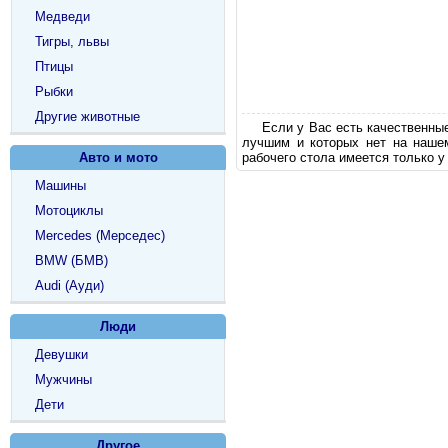
Медведи
Тигры, львы
Птицы
Рыбки
Другие животные
Если у Вас есть качественны
лучшим и которых нет на наше
Авто и мото
рабочего стола имеется только у
Машины
Мотоциклы
Mercedes (Мерседес)
BMW (БМВ)
Audi (Ауди)
Люди
Девушки
Мужчины
Дети
Другое