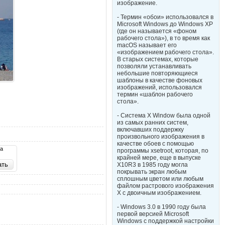
изображение.
- Термин «обои» использовался в
Microsoft Windows до Windows XP
(где он называется «фоном
рабочего стола»), в то время как
macOS называет его
«изображением рабочего стола».
В старых системах, которые
позволяли устанавливать
небольшие повторяющиеся
шаблоны в качестве фоновых
изображений, использовался
термин «шаблон рабочего
стола».
- Система X Window была одной
из самых ранних систем,
включавших поддержку
произвольного изображения в
качестве обоев с помощью
та
программы xsetroot, которая, по
крайней мере, еще в выпуске
X10R3 в 1985 году могла
покрывать экран любым
сплошным цветом или любым
файлом растрового изображения
X с двоичным изображением.
- Windows 3.0 в 1990 году была
первой версией Microsoft
Windows с поддержкой настройки