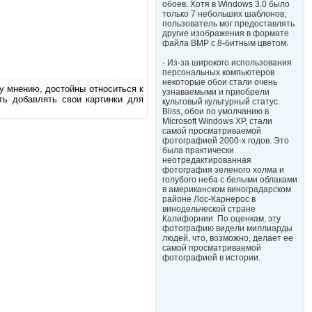
обоев. Хотя в Windows 3.0 было
только 7 небольших шаблонов,
пользователь мог предоставлять
другие изображения в формате
файла BMP с 8-битным цветом.
- Из-за широкого использования
персональных компьютеров
некоторые обои стали очень
у мнению, достойны относиться к
узнаваемыми и приобрели
ь добавлять свои картинки для
культовый культурный статус.
Bliss, обои по умолчанию в
Microsoft Windows XP, стали
самой просматриваемой
фотографией 2000-х годов. Это
была практически
неотредактированная
фотография зеленого холма и
голубого неба с белыми облаками
в американском виноградарском
районе Лос-Карнерос в
винодельческой стране
Калифорнии. По оценкам, эту
фотографию видели миллиарды
людей, что, возможно, делает ее
самой просматриваемой
фотографией в истории.