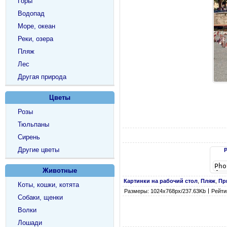
Горы
Водопад
Море, океан
Реки, озера
Пляж
Лес
Другая природа
Цветы
Розы
Тюльпаны
Сирень
Другие цветы
Животные
Картинки на рабочий стол
,
Пляж
,
Пр
Коты, кошки, котята
Размеры: 1024х768px/237.63Kb
Рейтин
Собаки, щенки
Волки
Лошади