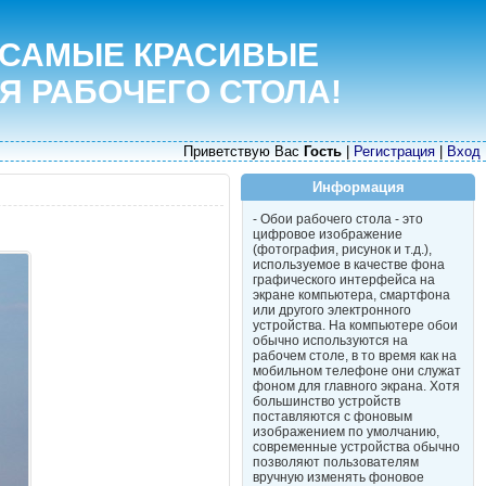
 САМЫЕ КРАСИВЫЕ
Я РАБОЧЕГО СТОЛА!
Приветствую Вас
Гость
|
Регистрация
|
Вход
Информация
- Обои рабочего стола - это
цифровое изображение
(фотография, рисунок и т.д.),
используемое в качестве фона
графического интерфейса на
экране компьютера, смартфона
или другого электронного
устройства. На компьютере обои
обычно используются на
рабочем столе, в то время как на
мобильном телефоне они служат
фоном для главного экрана. Хотя
большинство устройств
поставляются с фоновым
изображением по умолчанию,
современные устройства обычно
позволяют пользователям
вручную изменять фоновое