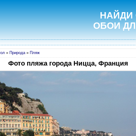
НАЙДИ
ОБОИ ДЛ
тол
»
Природа
»
Пляж
Фото пляжа города Ницца, Франция