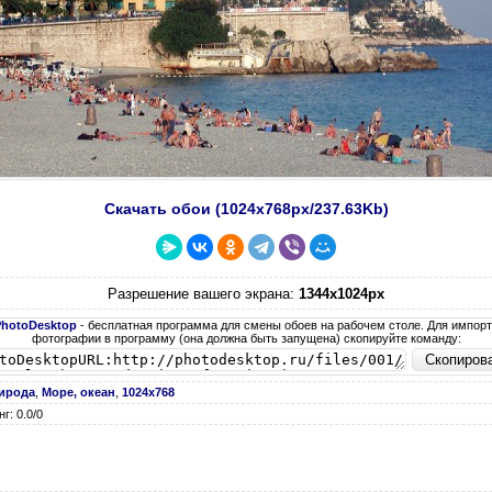
Скачать обои (1024х768px/237.63Kb)
Разрешение вашего экрана:
1344x1024px
PhotoDesktop
- бесплатная программа для смены обоев на рабочем столе. Для импор
фотографии в программу (она должна быть запущена) скопируйте команду:
ирода
,
Море, океан
,
1024х768
г: 0.0/0