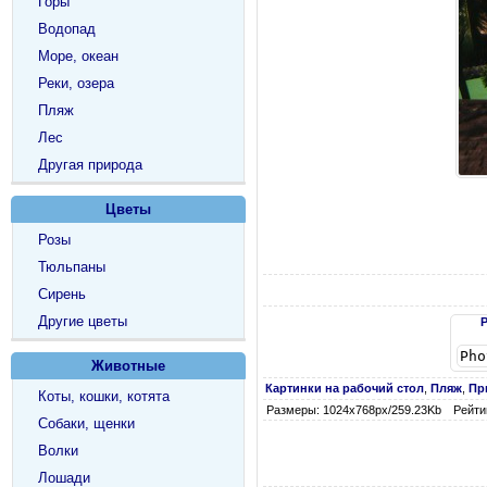
Горы
Водопад
Море, океан
Реки, озера
Пляж
Лес
Другая природа
Цветы
Розы
Тюльпаны
Сирень
Другие цветы
Животные
Картинки на рабочий стол
,
Пляж
,
Пр
Коты, кошки, котята
Размеры: 1024х768px/259.23Kb
Рейтин
Собаки, щенки
Волки
Лошади