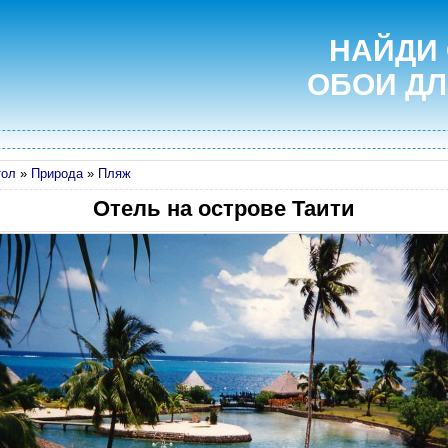
НАЙДИ
ОБОИ ДЛ
тол
»
Природа
»
Пляж
Отель на острове Таити