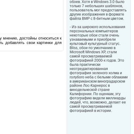
обоев. Хотя в Windows 3.0 было
только 7 небольших шаблонов,
пользователь мог предоставлять
другие изображения в формате
файла BMP с 8-битным цветом.
- Из-за широкого использования
персональных компьютеров
некоторые обои стали очень
у мнению, достойны относиться к
узнаваемыми и приобрели
ь добавлять свои картинки для
культовый культурный статус.
Bliss, обои по умолчанию в
Microsoft Windows XP, стали
самой просматриваемой
фотографией 2000-х годов. Это
была практически
неотредактированная
фотография зеленого холма и
голубого неба с белыми облаками
в американском виноградарском
районе Лос-Карнерос в
винодельческой стране
Калифорнии. По оценкам, эту
фотографию видели миллиарды
людей, что, возможно, делает ее
самой просматриваемой
фотографией в истории.