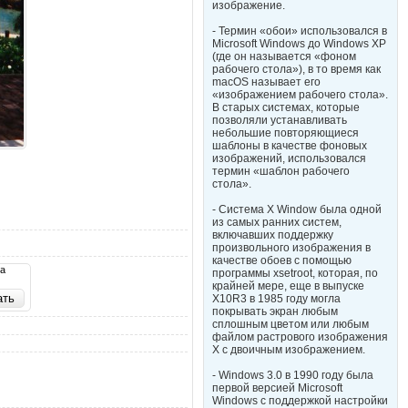
изображение.
- Термин «обои» использовался в
Microsoft Windows до Windows XP
(где он называется «фоном
рабочего стола»), в то время как
macOS называет его
«изображением рабочего стола».
В старых системах, которые
позволяли устанавливать
небольшие повторяющиеся
шаблоны в качестве фоновых
изображений, использовался
термин «шаблон рабочего
стола».
- Система X Window была одной
из самых ранних систем,
включавших поддержку
произвольного изображения в
качестве обоев с помощью
та
программы xsetroot, которая, по
крайней мере, еще в выпуске
X10R3 в 1985 году могла
покрывать экран любым
сплошным цветом или любым
файлом растрового изображения
X с двоичным изображением.
- Windows 3.0 в 1990 году была
первой версией Microsoft
Windows с поддержкой настройки