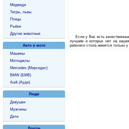
Медведи
Тигры, львы
Птицы
Рыбки
Другие животные
Если у Вас есть качественны
лучшим и которых нет на наше
Авто и мото
рабочего стола имеется только у
Машины
Мотоциклы
Mercedes (Мерседес)
BMW (БМВ)
Audi (Ауди)
Люди
Девушки
Мужчины
Дети
Другое