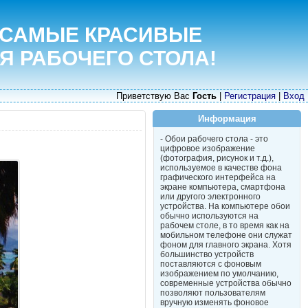
 САМЫЕ КРАСИВЫЕ
Я РАБОЧЕГО СТОЛА!
Приветствую Вас
Гость
|
Регистрация
|
Вход
Информация
- Обои рабочего стола - это
цифровое изображение
(фотография, рисунок и т.д.),
используемое в качестве фона
графического интерфейса на
экране компьютера, смартфона
или другого электронного
устройства. На компьютере обои
обычно используются на
рабочем столе, в то время как на
мобильном телефоне они служат
фоном для главного экрана. Хотя
большинство устройств
поставляются с фоновым
изображением по умолчанию,
современные устройства обычно
позволяют пользователям
вручную изменять фоновое