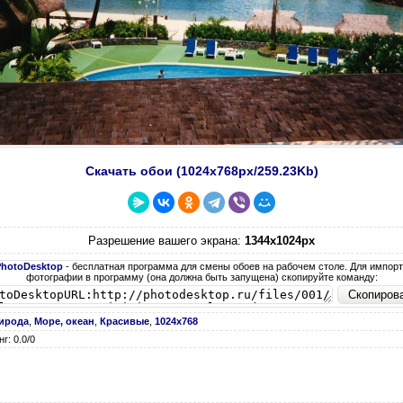
Скачать обои (1024х768px/259.23Kb)
Разрешение вашего экрана:
1344x1024px
PhotoDesktop
- бесплатная программа для смены обоев на рабочем столе. Для импор
фотографии в программу (она должна быть запущена) скопируйте команду:
ирода
,
Море, океан
,
Красивые
,
1024х768
г: 0.0/0