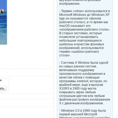
вручную изменять фоновое
изображение.
- Термин «обои» использовался в
Microsoft Windows до Windows XP
(где он называется «фоном
рабочего стола»), в то время как
macOS называет его
«изображением рабочего стола».
В старых системах, которые
позволяли устанавливать
небольшие повторяющиеся
шаблоны в качестве фоновых
изображений, использовался
термин «шаблон рабочего
стола».
- Система X Window была одной
из самых ранних систем,
включавших поддержку
произвольного изображения в
качестве обоев с помощью
та
программы xsetroot, которая, по
крайней мере, еще в выпуске
X10R3 в 1985 году могла
покрывать экран любым
сплошным цветом или любым
файлом растрового изображения
X с двоичным изображением.
- Windows 3.0 в 1990 году была
первой версией Microsoft