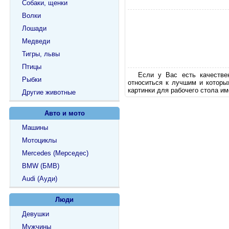
Собаки, щенки
Волки
Лошади
Медведи
Тигры, львы
Птицы
Если у Вас есть качестве
Рыбки
относиться к лучшим и которы
картинки для рабочего стола им
Другие животные
Авто и мото
Машины
Мотоциклы
Mercedes (Мерседес)
BMW (БМВ)
Audi (Ауди)
Люди
Девушки
Мужчины