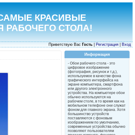
САМЫЕ КРАСИВЫЕ
Я РАБОЧЕГО СТОЛА!
Приветствую Вас
Гость
|
Регистрация
|
Вход
Информация
- Обои рабочего стола - это
цифровое изображение
(фотография, рисунок и т.д.),
используемое в качестве фона
графического интерфейса на
экране компьютера, смартфона
или другого электронного
устройства. На компьютере обои
обычно используются на
рабочем столе, в то время как на
мобильном телефоне они служат
фоном для главного экрана. Хотя
большинство устройств
поставляются с фоновым
изображением по умолчанию,
современные устройства обычно
позволяют пользователям