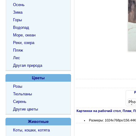
Осень
Зима
Горы
Водопад
Море, океан
Реки, озера
Пляж
Лес
Другая природа
Цветы
Розы
Тюльпаны
Сирень
Другие цветы
Картинки на рабочий стол
,
Пляж
,
П
Размеры: 1024х768px/156.44
Животные
Коты, кошки, котята