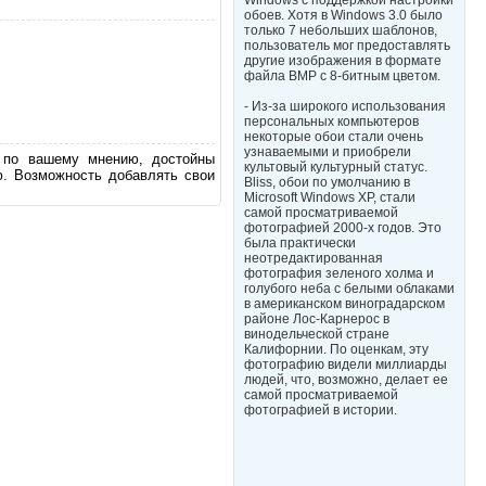
Windows с поддержкой настройки
обоев. Хотя в Windows 3.0 было
только 7 небольших шаблонов,
пользователь мог предоставлять
другие изображения в формате
файла BMP с 8-битным цветом.
- Из-за широкого использования
персональных компьютеров
некоторые обои стали очень
узнаваемыми и приобрели
, по вашему мнению, достойны
культовый культурный статус.
ю. Возможность добавлять свои
Bliss, обои по умолчанию в
Microsoft Windows XP, стали
самой просматриваемой
фотографией 2000-х годов. Это
была практически
неотредактированная
фотография зеленого холма и
голубого неба с белыми облаками
в американском виноградарском
районе Лос-Карнерос в
винодельческой стране
Калифорнии. По оценкам, эту
фотографию видели миллиарды
людей, что, возможно, делает ее
самой просматриваемой
фотографией в истории.