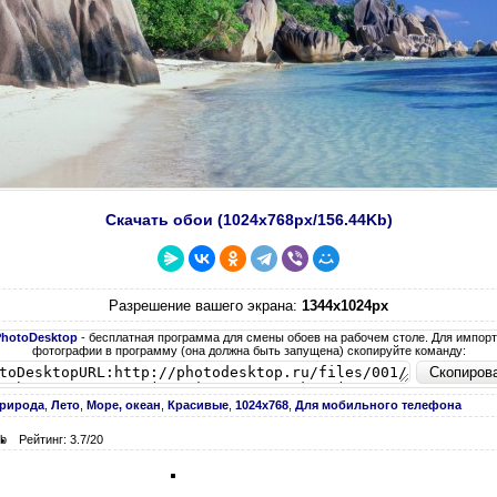
Скачать обои (1024х768px/156.44Kb)
Разрешение вашего экрана:
1344x1024px
PhotoDesktop
- бесплатная программа для смены обоев на рабочем столе. Для импор
фотографии в программу (она должна быть запущена) скопируйте команду:
рирода
,
Лето
,
Море, океан
,
Красивые
,
1024х768
,
Для мобильного телефона
Kb
Рейтинг: 3.7/20