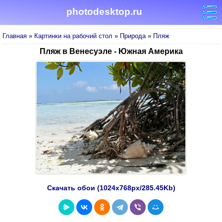
photodesktop.ru
Главная
»
Картинки на рабочий стол
»
Природа
»
Пляж
Пляж в Венесуэле - Южная Америка
Скачать обои (1024х768px/285.45Kb)