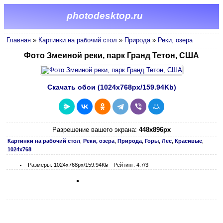
photodesktop.ru
Главная
»
Картинки на рабочий стол
»
Природа
»
Реки, озера
Фото Змеиной реки, парк Гранд Тетон, США
Скачать обои (1024х768px/159.94Kb)
Разрешение вашего экрана:
448x896px
Картинки на рабочий стол
,
Реки, озера
,
Природа
,
Горы
,
Лес
,
Красивые
,
1024х768
Размеры: 1024х768px/159.94Kb
Рейтинг: 4.7/3