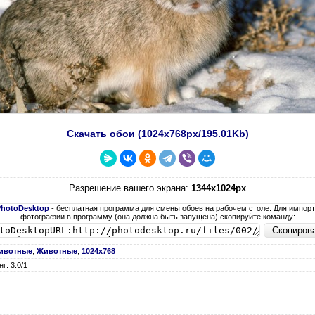
Скачать обои (1024х768px/195.01Kb)
Разрешение вашего экрана:
1344x1024px
PhotoDesktop
- бесплатная программа для смены обоев на рабочем столе. Для импор
фотографии в программу (она должна быть запущена) скопируйте команду:
животные
,
Животные
,
1024х768
г: 3.0/1