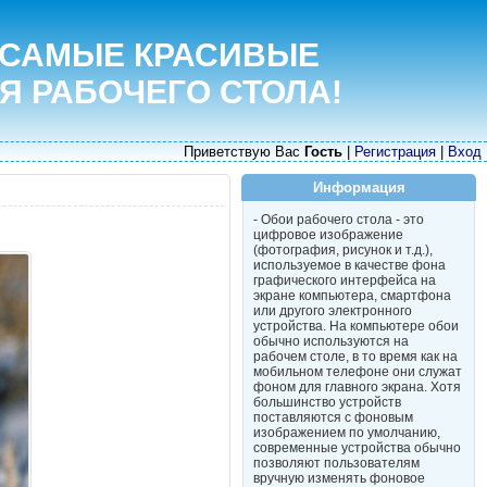
 САМЫЕ КРАСИВЫЕ
Я РАБОЧЕГО СТОЛА!
Приветствую Вас
Гость
|
Регистрация
|
Вход
Информация
- Обои рабочего стола - это
цифровое изображение
(фотография, рисунок и т.д.),
используемое в качестве фона
графического интерфейса на
экране компьютера, смартфона
или другого электронного
устройства. На компьютере обои
обычно используются на
рабочем столе, в то время как на
мобильном телефоне они служат
фоном для главного экрана. Хотя
большинство устройств
поставляются с фоновым
изображением по умолчанию,
современные устройства обычно
позволяют пользователям
вручную изменять фоновое