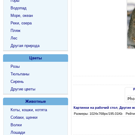
Горы
Водопад
Море, океан
Реки, озера
Пляж
Лес
Другая природа
Цветы
Розы
Тюльпаны
Сирень
Другие цветы
Животные
Картинки на рабочий стол
,
Другие 
Коты, кошки, котята
Размеры: 1024х768px/195.01Kb
Рейтин
Собаки, щенки
Волки
Лошади