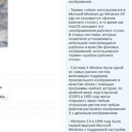
изображение.
- Термин «обои» использовался в
Microsoft Windows до Windows XP
(где он называется «фоном
рабочего стола»), в то время как
macOS называет его
«изображением рабочего стола».
В старых системах, которые
позволяли устанавливать
небольшие повторяющиеся
шаблоны в качестве фоновых
изображений, использовался
термин «шаблон рабочего
стола».
- Система X Window была одной
из самых ранних систем,
включавших поддержку
произвольного изображения в
качестве обоев с помощью
та
программы xsetroot, которая, по
крайней мере, еще в выпуске
X10R3 в 1985 году могла
покрывать экран любым
сплошным цветом или любым
файлом растрового изображения
X с двоичным изображением.
- Windows 3.0 в 1990 году была
первой версией Microsoft
Windows с поддержкой настройки