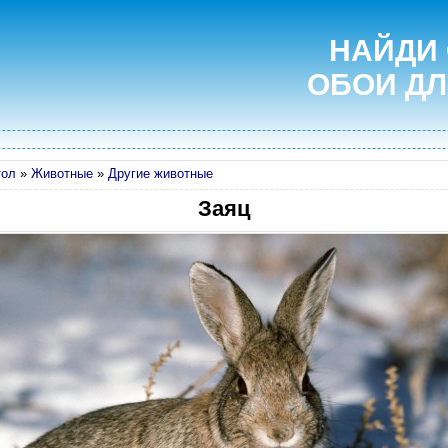
НАЙДИ
ОБОИ ДЛ
тол
»
Животные
»
Другие животные
Заяц