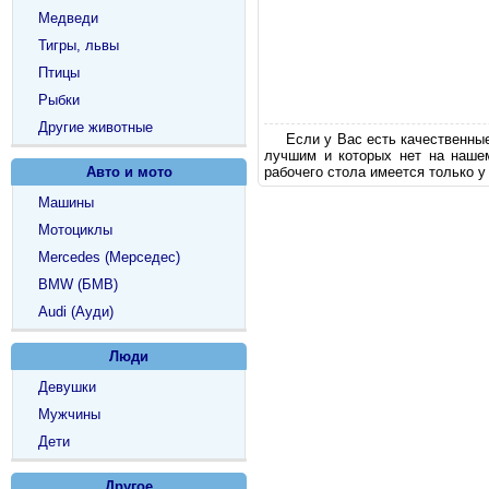
Медведи
Тигры, львы
Птицы
Рыбки
Другие животные
Если у Вас есть качественны
лучшим и которых нет на наше
Авто и мото
рабочего стола имеется только у
Машины
Мотоциклы
Mercedes (Мерседес)
BMW (БМВ)
Audi (Ауди)
Люди
Девушки
Мужчины
Дети
Другое