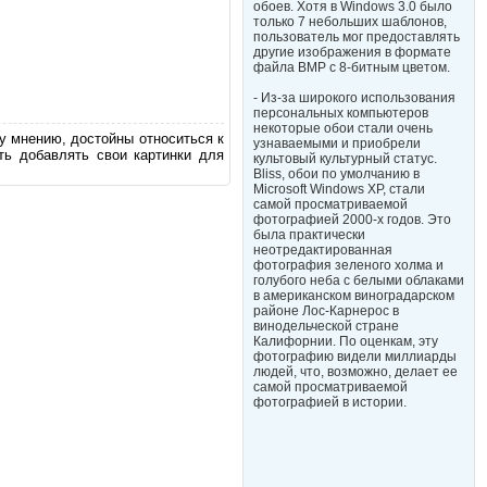
обоев. Хотя в Windows 3.0 было
только 7 небольших шаблонов,
пользователь мог предоставлять
другие изображения в формате
файла BMP с 8-битным цветом.
- Из-за широкого использования
персональных компьютеров
некоторые обои стали очень
у мнению, достойны относиться к
узнаваемыми и приобрели
ь добавлять свои картинки для
культовый культурный статус.
Bliss, обои по умолчанию в
Microsoft Windows XP, стали
самой просматриваемой
фотографией 2000-х годов. Это
была практически
неотредактированная
фотография зеленого холма и
голубого неба с белыми облаками
в американском виноградарском
районе Лос-Карнерос в
винодельческой стране
Калифорнии. По оценкам, эту
фотографию видели миллиарды
людей, что, возможно, делает ее
самой просматриваемой
фотографией в истории.