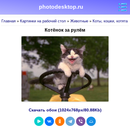
photodesktop.ru
Главная
»
Картинки на рабочий стол
»
Животные
»
Коты, кошки, котята
Котёнок за рулём
Скачать обои (1024х768px/80.88Kb)