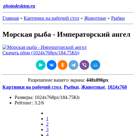
photodesktop.ru
Главная
»
Картинки на рабочий стол
»
Животные
»
Рыбки
Морская рыба - Императорский ангел
Скачать обои (1024х768px/184.75Kb)
Разрешение вашего экрана:
448x896px
Картинки на рабочий стол
,
Рыбки
,
Животные
,
1024х768
Размеры: 1024х768px/184.75Kb
Рейтинг: 3.2/6
1
2
3
4