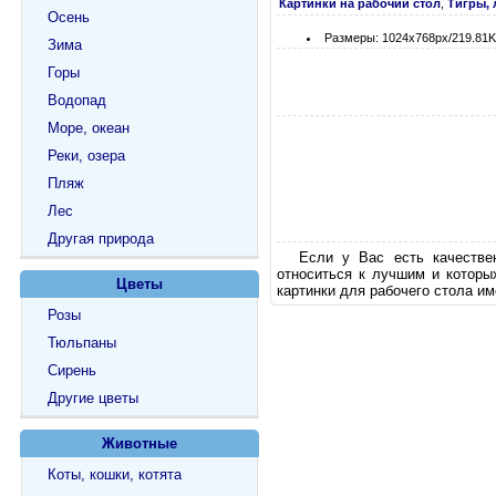
Картинки на рабочий стол
,
Тигры,
Осень
Размеры: 1024х768px/219.81
Зима
Горы
Водопад
Море, океан
Реки, озера
Пляж
Лес
Другая природа
Если у Вас есть качестве
относиться к лучшим и которы
Цветы
картинки для рабочего стола им
Розы
Тюльпаны
Сирень
Другие цветы
Животные
Коты, кошки, котята