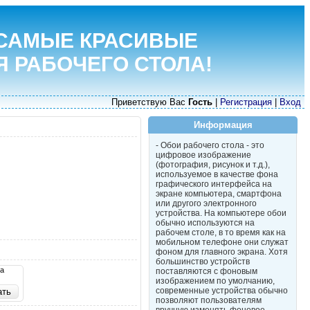
САМЫЕ КРАСИВЫЕ
Я РАБОЧЕГО СТОЛА!
Приветствую Вас
Гость
|
Регистрация
|
Вход
Информация
- Обои рабочего стола - это
цифровое изображение
(фотография, рисунок и т.д.),
используемое в качестве фона
графического интерфейса на
экране компьютера, смартфона
или другого электронного
устройства. На компьютере обои
обычно используются на
рабочем столе, в то время как на
мобильном телефоне они служат
фоном для главного экрана. Хотя
большинство устройств
та
поставляются с фоновым
изображением по умолчанию,
современные устройства обычно
позволяют пользователям