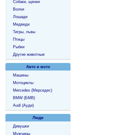
Собаки, щенки
Волки
Лошади
Медведи
Тигры, львы
Птицы
Рыбки
Другие животные
Авто и мото
Машины
Мотоциклы
Mercedes (Мерседес)
BMW (БМВ)
Audi (Ауди)
Люди
Девушки
Мужчины