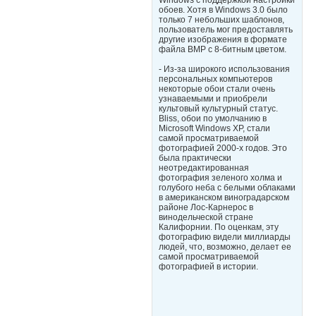
Windows с поддержкой настройки
обоев. Хотя в Windows 3.0 было
только 7 небольших шаблонов,
пользователь мог предоставлять
другие изображения в формате
файла BMP с 8-битным цветом.
- Из-за широкого использования
персональных компьютеров
некоторые обои стали очень
узнаваемыми и приобрели
культовый культурный статус.
Bliss, обои по умолчанию в
Microsoft Windows XP, стали
самой просматриваемой
фотографией 2000-х годов. Это
была практически
неотредактированная
фотография зеленого холма и
голубого неба с белыми облаками
в американском виноградарском
районе Лос-Карнерос в
винодельческой стране
Калифорнии. По оценкам, эту
фотографию видели миллиарды
людей, что, возможно, делает ее
самой просматриваемой
фотографией в истории.