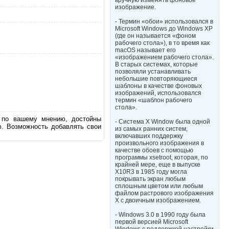
вручную изменять фоновое
изображение.
- Термин «обои» использовался в
Microsoft Windows до Windows XP
(где он называется «фоном
рабочего стола»), в то время как
macOS называет его
«изображением рабочего стола».
В старых системах, которые
позволяли устанавливать
небольшие повторяющиеся
шаблоны в качестве фоновых
изображений, использовался
термин «шаблон рабочего
стола».
, по вашему мнению, достойны
- Система X Window была одной
ю. Возможность добавлять свои
из самых ранних систем,
включавших поддержку
произвольного изображения в
качестве обоев с помощью
программы xsetroot, которая, по
крайней мере, еще в выпуске
X10R3 в 1985 году могла
покрывать экран любым
сплошным цветом или любым
файлом растрового изображения
X с двоичным изображением.
- Windows 3.0 в 1990 году была
первой версией Microsoft