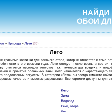
НАЙДИ
ОБОИ ДЛ
тол
»
Природа
»
Лето
(36)
Лето
е красивые картинки для рабочего стола, которые относятся к теме лет
собенности этого времени года. Лето следует после весны и состоит 
ву считается периодом отпусков, т.к. температура воздуха и водо
ания и принятия солнечных ванн. Лето начинается с нарастающего те
то плодоносным августом. В категории «Лето» вы всегда сможете найт
хорошем качестве и высоком разрешении. Все картинки доступны для с
Лето
Зима
Водопад
Реки, озера
Лес