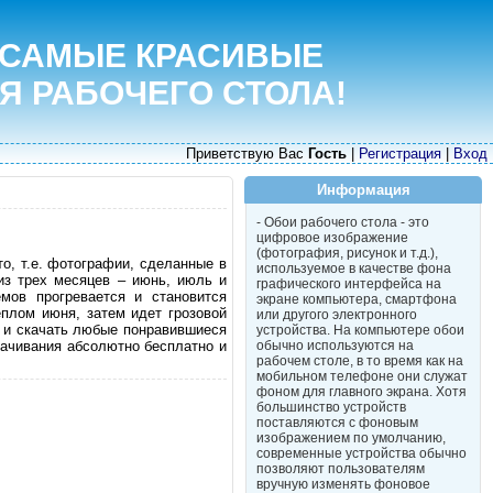
 САМЫЕ КРАСИВЫЕ
Я РАБОЧЕГО СТОЛА!
Приветствую Вас
Гость
|
Регистрация
|
Вход
Информация
- Обои рабочего стола - это
цифровое изображение
(фотография, рисунок и т.д.),
о, т.е. фотографии, сделанные в
используемое в качестве фона
из трех месяцев – июнь, июль и
графического интерфейса на
ёмов прогревается и становится
экране компьютера, смартфона
плом июня, затем идет грозовой
или другого электронного
и и скачать любые понравившиеся
устройства. На компьютере обои
качивания абсолютно бесплатно и
обычно используются на
рабочем столе, в то время как на
мобильном телефоне они служат
фоном для главного экрана. Хотя
большинство устройств
поставляются с фоновым
изображением по умолчанию,
современные устройства обычно
позволяют пользователям
вручную изменять фоновое