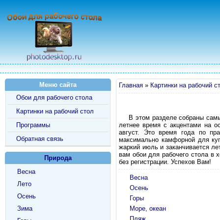
Меню сайта
Главная
»
Картинки на рабочий с
Обои для рабочего стола
Картинки на рабочий стол
В этом разделе собраны самы
Программы
летнее время с акцентами на о
август. Это время года по пра
Обратная связь
максимально камфорной для куп
жаркий июль и заканчивается ле
вам обои для рабочего стола в 
Природа
без регистрации. Успехов Вам!
Весна
Весна
Лето
Осень
Осень
Горы
Зима
Море, океан
Пляж