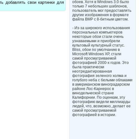
обоев. Хотя в Windows 3.0 было
ь добавлять свои картинки для
только 7 небольших шаблонов,
пользователь мог предоставлять
другие изображения в формате
файла BMP с 8-битным цветом.
- Из-за широкого использования
персональных компьютеров
некоторые обои стали очень
узнаваемыми и приобрели
культовый культурный статус.
Bliss, обои по умолчанию в
Microsoft Windows XP, стали
самой просматриваемой
фотографией 2000-х годов. Это
была практически
неотредактированная
фотография зеленого холма и
голубого неба с белыми облаками
в американском виноградарском
районе Лос-Карнерос в
винодельческой стране
Калифорнии. По оценкам, эту
фотографию видели миллиарды
людей, что, возможно, делает ее
самой просматриваемой
фотографией в истории.