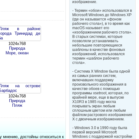
изображение.
- Термин «обои» использовался в
Microsoft Windows до Windows XP
(где он называется «фоном
рабочего стола»), в то время как
macOS называет его
«изображением рабочего стола».
В старых системах, которые
позволяли устанавливать
1024х768
небольшие повторяющиеся
Природа
шаблоны в качестве фоновых
Море, океан
изображений, использовался
термин «шаблон рабочего
стола».
- Система X Window была одной
из самых ранних систем,
включавших поддержку
произвольного изображения в
качестве обоев с помощью
программы xsetroot, которая, по
1024х768
крайней мере, еще в выпуске
Природа
X10R3 в 1985 году могла
Пляж
покрывать экран любым
сплошным цветом или любым
файлом растрового изображения
X с двоичным изображением.
- Windows 3.0 в 1990 году была
первой версией Microsoft
у мнению, достойны относиться к
Windows с поддержкой настройки