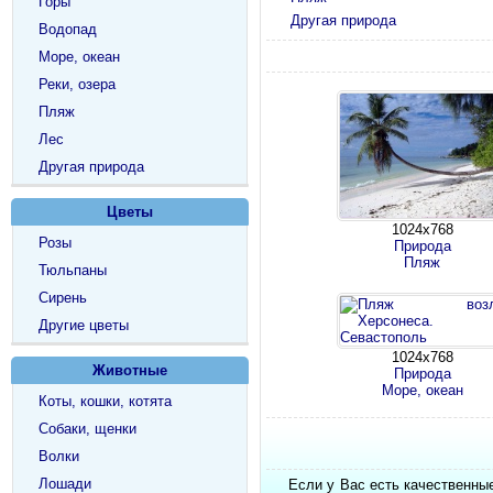
Горы
Другая природа
Водопад
Море, океан
Реки, озера
Пляж
Лес
Другая природа
Цветы
1024х768
Розы
Природа
Пляж
Тюльпаны
Сирень
Другие цветы
1024х768
Животные
Природа
Море, океан
Коты, кошки, котята
Собаки, щенки
Волки
Лошади
Если у Вас есть качественны