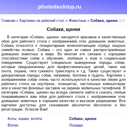
photodesktop.ru
Главная
»
Картинки на рабочий стол
»
Животные
»
Собаки, щенки
(17)
Собаки, щенки
В категории «Собаки, щенки» находятся красивые и качественные
обои для рабочего стола с изображением этих домашних животных.
Собака относится к плацентарным млекопитающим отряда хищных
семейства псовых. Собака – это одно из самых распространённых
домашних животных в мире. Во многом это связано с хорошими
способностями собак к обучению, любовью к игре и социальным
поведением. Существуют специально выведенные породы собак,
которые предназначены для профессиональных целей, таких как
охота, охрана, тяга гужевого транспорта и т.д. Также существуют и
декоративные породы собак, например, болонка и пудель. Картинки с
изображением собак очень часто используются в качестве обоев для
рабочего стола на ноутбуках, планшетах, настольных компьютерах
или в качестве фоновых заставок на экранах мобильных телефонов. В
категории «Собаки, щенки» вы всегда сможете найти и скачать любые
понравившиеся вам обои для рабочего стола с изображением этих
домашних животных в хорошем качестве и высоком разрешении. Все
картинки доступны для скачивания абсолютно бесплатно и без
регистрации. Успехов Вам!
Коты, кошки, котята
Собаки, щенки
Волки
Лошади